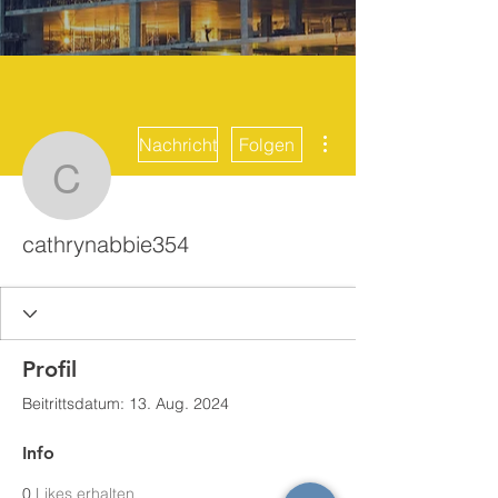
Weitere Optionen
Nachricht
Folgen
cathrynabbie354
cathrynabbie354
Profil
Beitrittsdatum: 13. Aug. 2024
Info
0
Likes erhalten