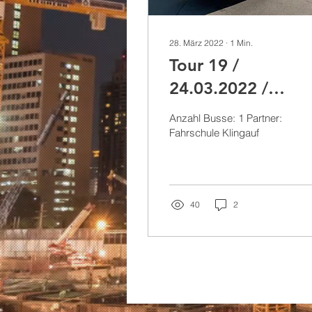
28. März 2022
∙
1
Min.
Tour 19 /
24.03.2022 /
Lezajsk, Mircze
Anzahl Busse: 1 Partner:
(Polen)
Fahrschule Klingauf
40
2