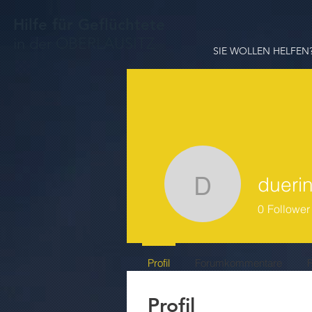
Hilfe für Geflüchtete
in der OBERLAUSITZ
SIE WOLLEN HELFEN
dueri
dueringde
0
Follower
Profil
Forumkommentare
Profil