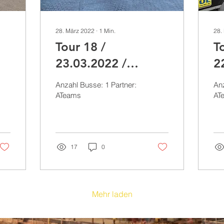
28. März 2022
∙
1
Min.
28.
Tour 18 /
T
23.03.2022 /
2
Lezajsk, Mircze
L
Anzahl Busse: 1 Partner:
Anz
(Polen)
(
ATeams
AT
17
0
Mehr laden