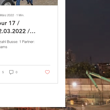
 März 2022
∙
1
Min.
our 17 /
2.03.2022 /
ezajsk, Mircze
ahl Busse: 1 Partner:
Polen)
eams
5
0