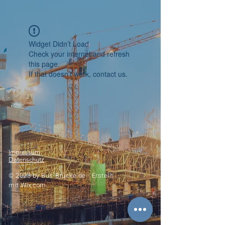
Widget Didn’t Load
Check your internet and refresh
this page.
If that doesn’t work, contact us.
Impressum
Datenschutz
© 2023 by
Bus-Brücke.de -
Erstellt
mit
Wix.com