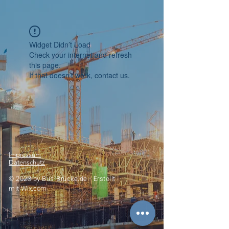
Widget Didn’t Load
Check your internet and refresh
this page.
If that doesn’t work, contact us.
Impressum
Datenschutz
© 2023 by
Bus-Brücke.de -
Erstellt
mit
Wix.com