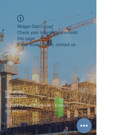
Widget Didn’t Load
Check your internet and refresh
this page.
If that doesn’t work, contact us.
Impressum
Datenschutz
© 2023 by
Bus-Brücke.de -
Erstellt
mit
Wix.com