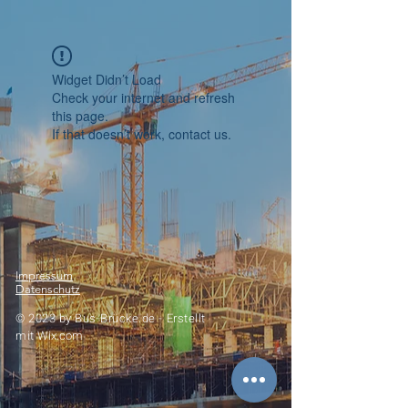
Widget Didn’t Load
Check your internet and refresh
this page.
If that doesn’t work, contact us.
Impressum
Datenschutz
© 2023 by
Bus-Brücke.de -
Erstellt
mit
Wix.com