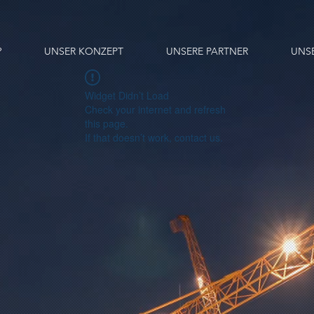
?
UNSER KONZEPT
UNSERE PARTNER
UNS
Widget Didn’t Load
Check your internet and refresh
this page.
If that doesn’t work, contact us.