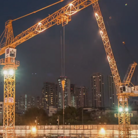
it
Wix.com