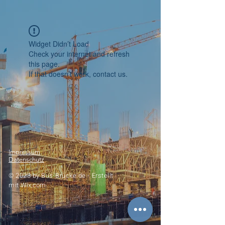
Widget Didn’t Load
Check your internet and refresh
this page.
If that doesn’t work, contact us.
Impressum
Datenschutz
© 2023 by
Bus-Brücke.de -
Erstellt
mit
Wix.com