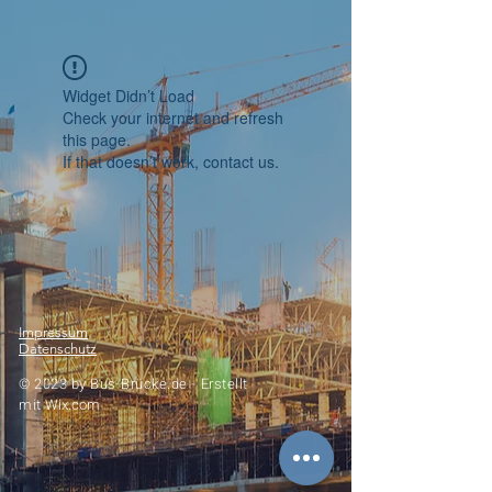
Widget Didn’t Load
Check your internet and refresh
this page.
If that doesn’t work, contact us.
Impressum
Datenschutz
© 2023 by
Bus-Brücke.de -
Erstellt
mit
Wix.com