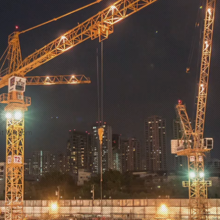
it
Wix.com