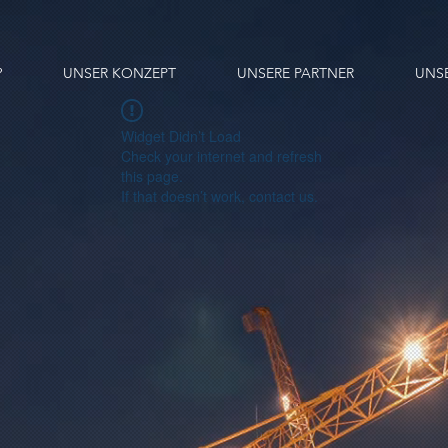
?
UNSER KONZEPT
UNSERE PARTNER
UNS
Widget Didn’t Load
Check your internet and refresh
this page.
If that doesn’t work, contact us.