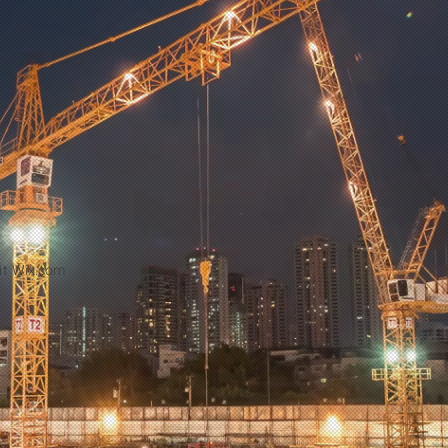
it
Wix.com