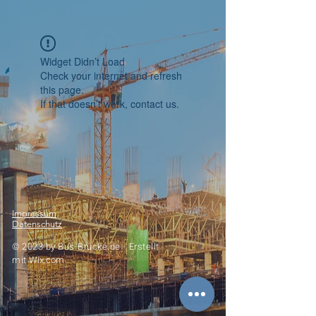
Widget Didn’t Load
Check your internet and refresh
this page.
If that doesn’t work, contact us.
Impressum
Datenschutz
© 2023 by
Bus-Brücke.de -
Erstellt
mit
Wix.com