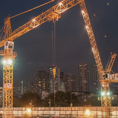
it
Wix.com