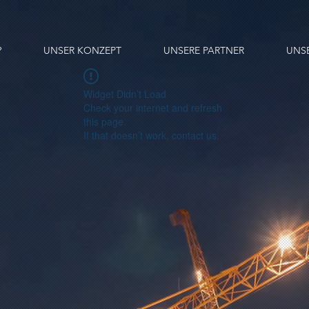
?
UNSER KONZEPT
UNSERE PARTNER
UNS
Widget Didn’t Load
Check your internet and refresh
this page.
If that doesn’t work, contact us.