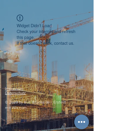
Widget Didn’t Load
Check your internet and refresh
this page.
If that doesn’t work, contact us.
Impressum
Datenschutz
© 2023 by
Bus-Brücke.de -
Erstellt
mit
Wix.com