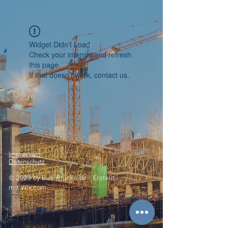
Widget Didn’t Load
Check your internet and refresh
this page.
If that doesn’t work, contact us.
Impressum
Datenschutz
© 2023 by
Bus-Brücke.de -
Erstellt
mit
Wix.com