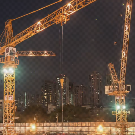
it
Wix.com