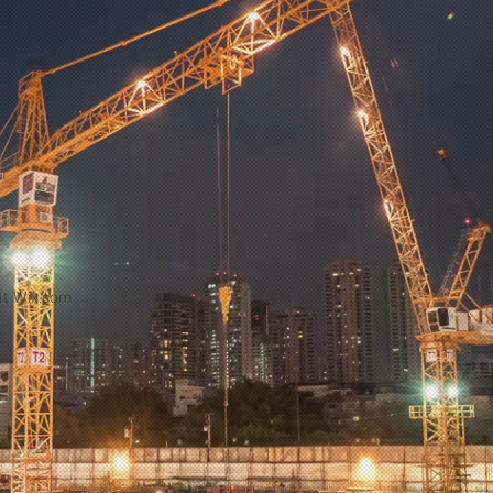
it
Wix.com