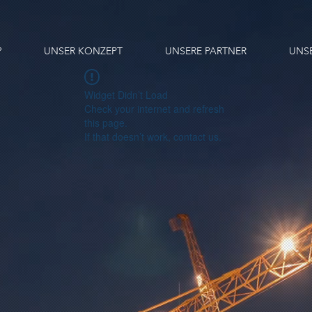
?
UNSER KONZEPT
UNSERE PARTNER
UNS
Widget Didn’t Load
Check your internet and refresh
this page.
If that doesn’t work, contact us.