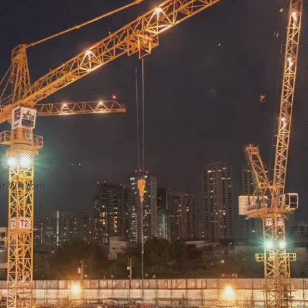
it
Wix.com