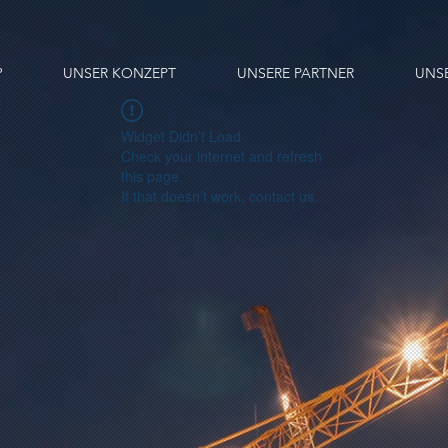
?
UNSER KONZEPT
UNSERE PARTNER
UNS
Widget Didn’t Load
Check your internet and refresh
this page.
If that doesn’t work, contact us.