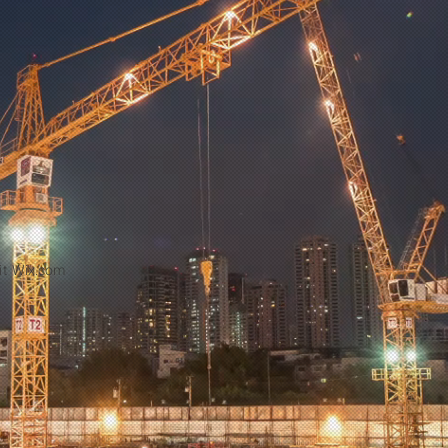
it
Wix.com