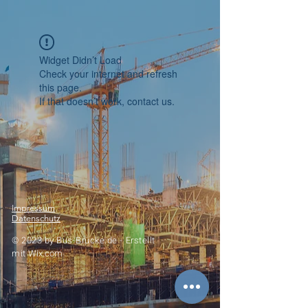
Widget Didn’t Load
Check your internet and refresh
this page.
If that doesn’t work, contact us.
Impressum
Datenschutz
© 2023 by
Bus-Brücke.de -
Erstellt
mit
Wix.com