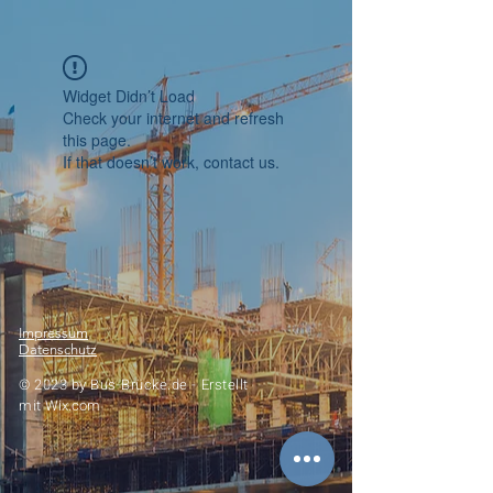
Widget Didn’t Load
Check your internet and refresh
this page.
If that doesn’t work, contact us.
Impressum
Datenschutz
© 2023 by
Bus-Brücke.de -
Erstellt
mit
Wix.com