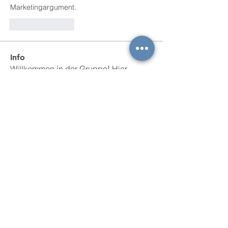
Marketingargument.
Like
Reply
Info
Willkommen in der Gruppe! Hier
können sich Mitglieder austau
...
Weiterlesen
Mitglieder
Daeron Daeron
Folgen
dueringdesign
Folgen
dueringdesign
Shraddha Nevase
Folgen
greyy greyy
Folgen