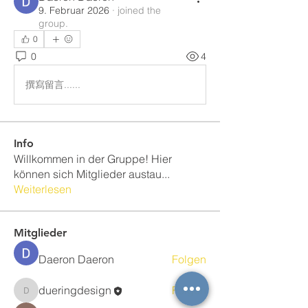
9. Februar 2026
·
joined the
group.
0
0
4
撰寫留言......
Info
Willkommen in der Gruppe! Hier
können sich Mitglieder austau
...
Weiterlesen
Mitglieder
Daeron Daeron
Folgen
dueringdesign
Folgen
dueringdesign